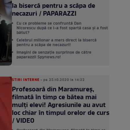
la bisercă pentru a scăpa de
necazuri / PAPARAZZI
Cu ce probleme se confruntă Dan
Nicorescu după ce i-a fost spartă casa și a fost
bătut?
Celebrul milionar a mers direct la bisercă
pentru a scăpa de necazuri!
Imagini de senzație surprinse de către
paparazzii Spynews.ro!
STIRI INTERNE
• pe 25.10.2020 la 14:22
Profesoară din Maramureș,
filmată în timp ce bătea mai
mulți elevi! Agresiunile au avut
loc chiar în timpul orelor de curs
/ VIDEO