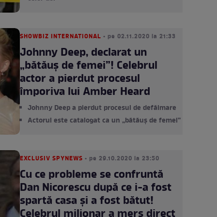
SHOWBIZ INTERNATIONAL
• pe 02.11.2020 la 21:33
Johnny Deep, declarat un
„bătăuș de femei”! Celebrul
actor a pierdut procesul
împoriva lui Amber Heard
Johnny Deep a pierdut procesul de defăimare
Actorul este catalogat ca un „bătăuș de femei”
EXCLUSIV SPYNEWS
• pe 29.10.2020 la 23:50
Cu ce probleme se confruntă
Dan Nicorescu după ce i-a fost
spartă casa și a fost bătut!
Celebrul milionar a mers direct