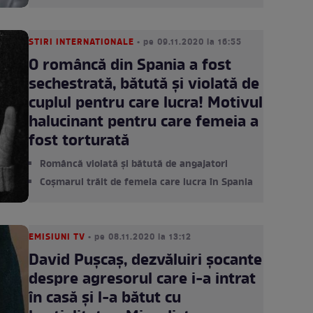
STIRI INTERNATIONALE
• pe 09.11.2020 la 16:55
O româncă din Spania a fost
sechestrată, bătută și violată de
cuplul pentru care lucra! Motivul
halucinant pentru care femeia a
fost torturată
Româncă violată și bătută de angajatori
Coșmarul trăit de femeia care lucra în Spania
EMISIUNI TV
• pe 08.11.2020 la 13:12
David Pușcaș, dezvăluiri șocante
despre agresorul care i-a intrat
în casă și l-a bătut cu