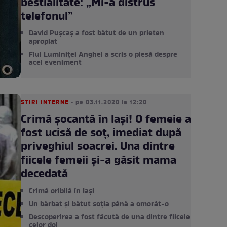
bestialitate: „Mi-a distrus
telefonul”
David Pușcaș a fost bătut de un prieten
apropiat
Fiul Luminiței Anghel a scris o piesă despre
acel eveniment
STIRI INTERNE
• pe 03.11.2020 la 12:20
Crimă șocantă în Iași! O femeie a
fost ucisă de soț, imediat după
priveghiul soacrei. Una dintre
fiicele femeii și-a găsit mama
decedată
Crimă oribilă în Iași
Un bărbat și bătut soția până a omorât-o
Descoperirea a fost făcută de una dintre fiicele
celor doi