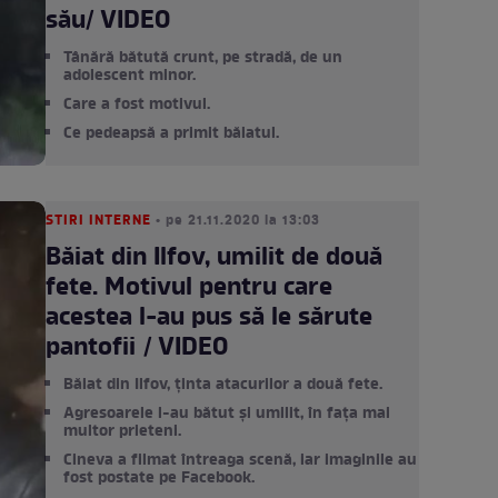
său/ VIDEO
Tânără bătută crunt, pe stradă, de un
adolescent minor.
Care a fost motivul.
Ce pedeapsă a primit băiatul.
STIRI INTERNE
• pe 21.11.2020 la 13:03
Băiat din Ilfov, umilit de două
fete. Motivul pentru care
acestea l-au pus să le sărute
pantofii / VIDEO
Băiat din Ilfov, ținta atacurilor a două fete.
Agresoarele l-au bătut și umilit, în fața mai
multor prieteni.
Cineva a filmat întreaga scenă, iar imaginile au
fost postate pe Facebook.