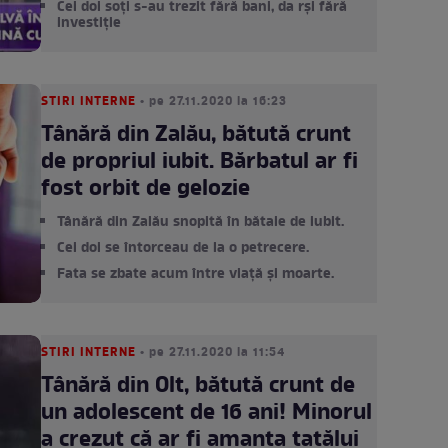
Cei doi soți s-au trezit fără bani, da rși fără
investiție
STIRI INTERNE
• pe 27.11.2020 la 16:23
Tânără din Zalău, bătută crunt
de propriul iubit. Bărbatul ar fi
fost orbit de gelozie
Tânără din Zalău snopită în bătaie de iubit.
Cei doi se întorceau de la o petrecere.
Fata se zbate acum între viață și moarte.
STIRI INTERNE
• pe 27.11.2020 la 11:54
Tânără din Olt, bătută crunt de
un adolescent de 16 ani! Minorul
a crezut că ar fi amanta tatălui