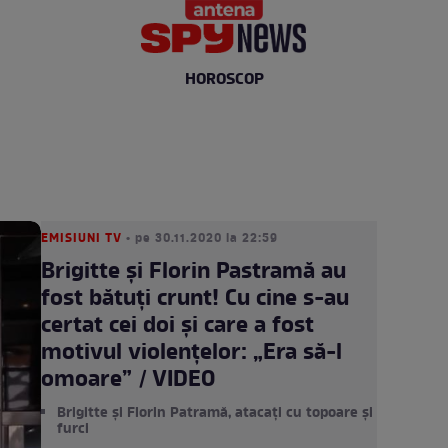
HOROSCOP
EMISIUNI TV
• pe 30.11.2020 la 22:59
Brigitte și Florin Pastramă au
fost bătuți crunt! Cu cine s-au
certat cei doi și care a fost
motivul violențelor: „Era să-l
omoare” / VIDEO
Brigitte și Florin Patramă, atacați cu topoare și
furci