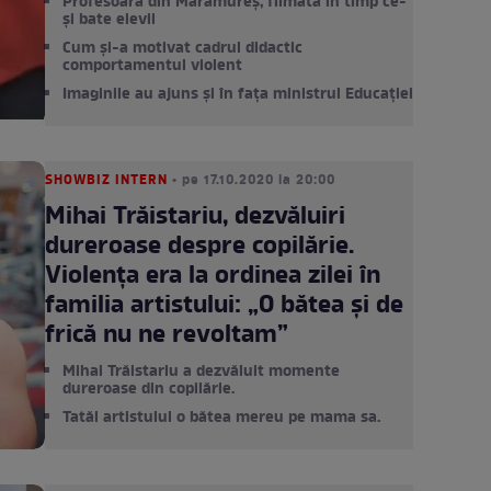
Profesoară din Maramureș, filmată în timp ce-
și bate elevii
Cum și-a motivat cadrul didactic
comportamentul violent
Imaginile au ajuns și în fața ministrul Educației
SHOWBIZ INTERN
• pe 17.10.2020 la 20:00
Mihai Trăistariu, dezvăluiri
dureroase despre copilărie.
Violența era la ordinea zilei în
familia artistului: „O bătea și de
frică nu ne revoltam”
Mihai Trăistariu a dezvăluit momente
dureroase din copilărie.
Tatăl artistului o bătea mereu pe mama sa.