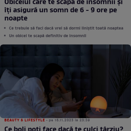
Obiceiul care te scapă de insomnii și
îți asigură un somn de 6 - 9 ore pe
noapte
Ce trebuie să faci dacă vrei să dormi liniștit toată noaptea
Un obicei te scapă definitiv de insomnii
BEAUTY & LIFESTYLE
• pe 16.11.2023 la 23:59
Ce boli poți face dacă te culci târziu?