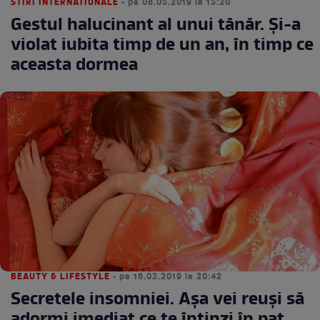
STIRI INTERNATIONALE
• pe 08.05.2019 la 15:20
Gestul halucinant al unui tânăr. Și-a
violat iubita timp de un an, în timp ce
aceasta dormea
BEAUTY & LIFESTYLE
• pe 16.02.2019 la 20:42
Secretele insomniei. Așa vei reuși să